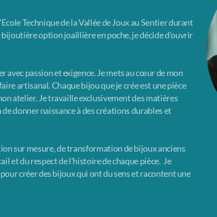
 l’Ecole Technique de la Vallée de Joux au Sentier durant
bijoutière option joaillière en poche, je décide d’ouvrir
r avec passion et exigence. Je mets au cœur de mon
faire artisanal.
Chaque bijou que je crée est une pièce
on atelier. Je travaille exclusivement des matières
afin de donner naissance à des créations durables et
ion sur mesure, de transformation de bijoux anciens
ail et du respect de l’histoire de chaque pièce.
Je
s pour créer des bijoux qui ont du sens et racontent une