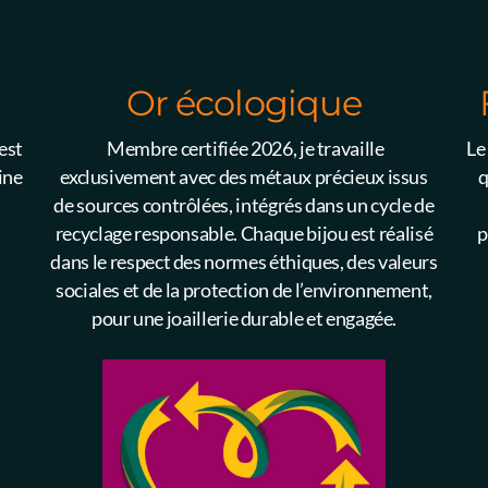
Or écologique
est
Membre certifiée 2026, je travaille
Le
ine
exclusivement avec des métaux précieux issus
q
de sources contrôlées, intégrés dans un cycle de
recyclage responsable. Chaque bijou est réalisé
p
dans le respect des normes éthiques, des valeurs
sociales et de la protection de l’environnement,
pour une joaillerie durable et engagée.