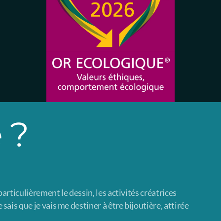
 ?
articulièrement le dessin, les activités créatrices
ais que je vais me destiner à être bijoutière, attirée