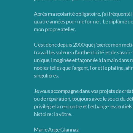
Après ma scolarité obligatoire, j’ai fréquenté
quatre années pour me former.
Le diplôme de 
mon propre atelier.
C’est donc depuis 2000 que j'
exerce mon métie
travail les valeurs d’authenticité et de savoir-
unique, imaginée et façonnée à la main dans m
nobles telles que l’argent, l’or et le platine, 
singulières.
Je vous accompagne dans vos projets de créat
ou de réparation, toujours avec le souci du dét
privilégie la rencontre et l’échange, essentiel
histoire : la vôtre.
Marie Ange Glannaz