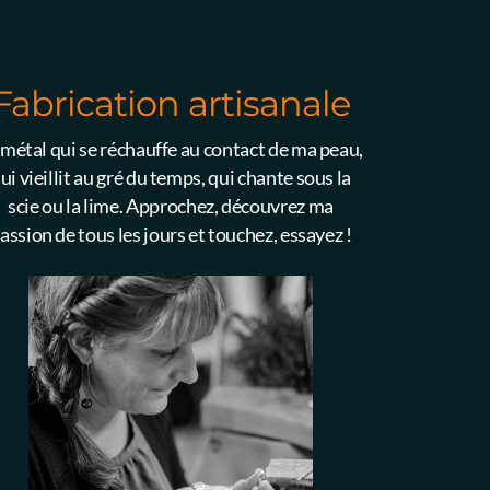
Fabrication artisanale
 métal qui se réchauffe au contact de ma peau,
ui vieillit au gré du temps, qui chante sous la
scie ou la lime. Approchez, découvrez ma
assion de tous les jours et touchez, essayez !